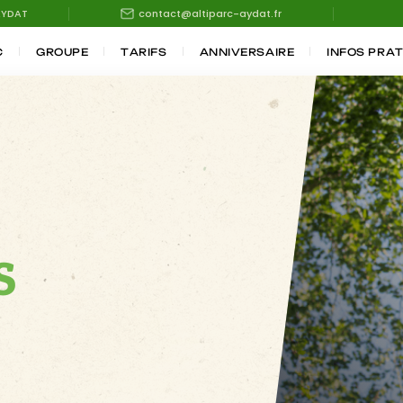
AYDAT
contact@altiparc-aydat.fr
C
GROUPE
TARIFS
ANNIVERSAIRE
INFOS PRA
S