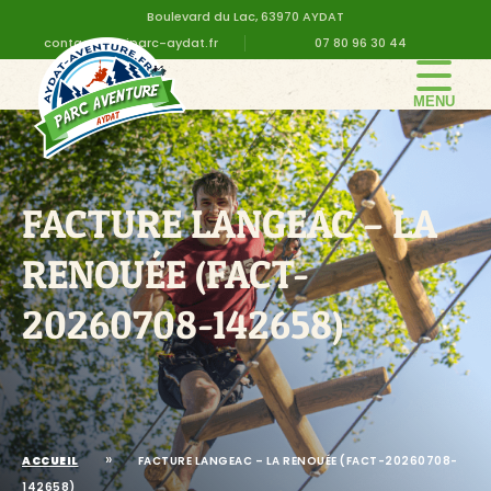
Boulevard du Lac, 63970 AYDAT
contact@altiparc-aydat.fr
07 80 96 30 44
LE PARC
GROUPE
FACTURE LANGEAC – LA
TARIFS
ANNIVERSAIRE
RENOUÉE (FACT-
INFOS PRATIQUES
20260708-142658)
CONTACT
DEVIS EN LIGNE
»
ACCUEIL
FACTURE LANGEAC – LA RENOUÉE (FACT-20260708-
142658)