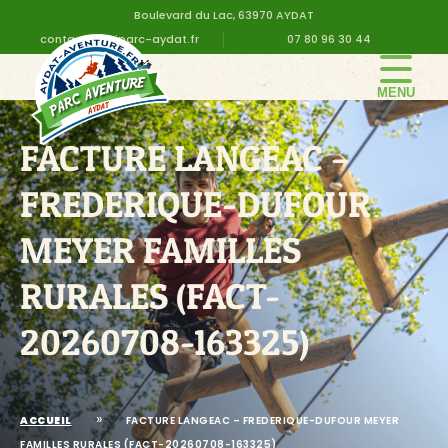
Boulevard du Lac, 63970 AYDAT
contact@altiparc-aydat.fr
07 80 96 30 44
LE PARC
FACTURE LANGEAC –
GROUPE
FREDERIQUE-DUFOUR
TARIFS
ANNIVERSAIRE
MEYER FAMILLES
INFOS PRATIQUES
RURALES (FACT-
CONTACT
20260708-163325)
DEVIS EN LIGNE
»
ACCUEIL
FACTURE LANGEAC – FREDERIQUE-DUFOUR MEYER
FAMILLES RURALES (FACT-20260708-163325)