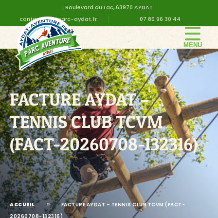
Boulevard du Lac, 63970 AYDAT
contact@altiparc-aydat.fr
07 80 96 30 44
LE PARC
GROUPE
FACTURE AYDAT –
TARIFS
ANNIVERSAIRE
TENNIS CLUB TCVM
INFOS PRATIQUES
(FACT-20260708-132316)
CONTACT
DEVIS EN LIGNE
»
ACCUEIL
FACTURE AYDAT – TENNIS CLUB TCVM (FACT-
20260708-132316)