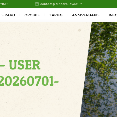
AYDAT
contact@altiparc-aydat.fr
LE PARC
GROUPE
TARIFS
ANNIVERSAIRE
INF
– USER
20260701-