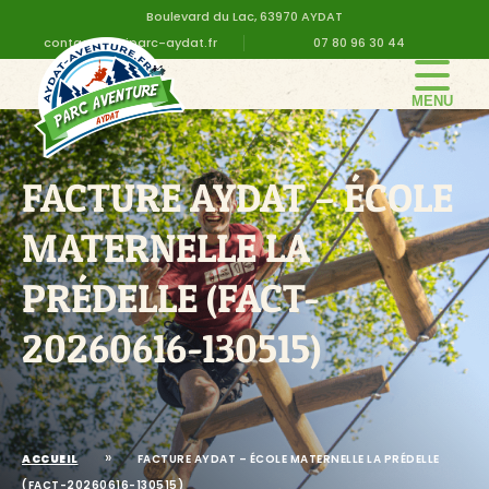
Boulevard du Lac, 63970 AYDAT
contact@altiparc-aydat.fr
07 80 96 30 44
LE PARC
GROUPE
FACTURE AYDAT – ÉCOLE
TARIFS
MATERNELLE LA
ANNIVERSAIRE
PRÉDELLE (FACT-
INFOS PRATIQUES
20260616-130515)
CONTACT
DEVIS EN LIGNE
»
ACCUEIL
FACTURE AYDAT – ÉCOLE MATERNELLE LA PRÉDELLE
(FACT-20260616-130515)