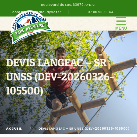
Boulevard du Lac, 63970 AYDAT
contact@altiparc-aydat.fr
07 80 96 30 44
LE PARC
GROUPE
DEVIS LANGEAC – SR
TARIFS
ANNIVERSAIRE
UNSS (DEV-20260326-
INFOS PRATIQUES
105500)
CONTACT
DEVIS EN LIGNE
»
ACCUEIL
DEVIS LANGEAC – SR UNSS (DEV-20260326-105500)