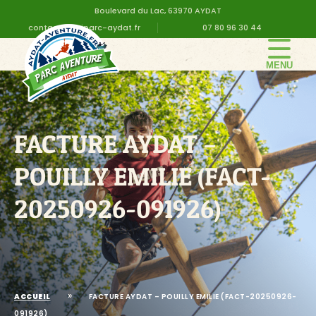
Boulevard du Lac, 63970 AYDAT
contact@altiparc-aydat.fr
07 80 96 30 44
LE PARC
GROUPE
FACTURE AYDAT –
TARIFS
ANNIVERSAIRE
POUILLY EMILIE (FACT-
INFOS PRATIQUES
20250926-091926)
CONTACT
DEVIS EN LIGNE
»
ACCUEIL
FACTURE AYDAT – POUILLY EMILIE (FACT-20250926-
091926)