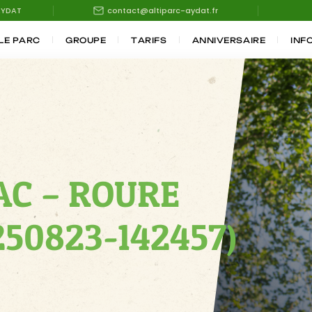
AYDAT
contact@altiparc-aydat.fr
LE PARC
GROUPE
TARIFS
ANNIVERSAIRE
INF
AC – ROURE
250823-142457)