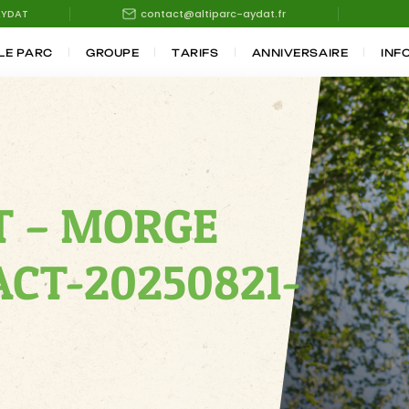
AYDAT
contact@altiparc-aydat.fr
LE PARC
GROUPE
TARIFS
ANNIVERSAIRE
INF
T – MORGE
ACT-20250821-