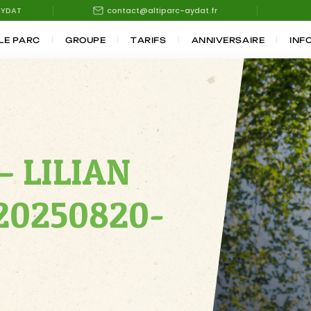
AYDAT
contact@altiparc-aydat.fr
LE PARC
GROUPE
TARIFS
ANNIVERSAIRE
INF
– LILIAN
20250820-