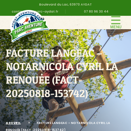
Boulevard du Lac, 63970 AYDAT
contact@altiparc-aydat.fr
07 80 96 30 44
LE PARC
GROUPE
FACTURE LANGEAC –
TARIFS
NOTARNICOLA CYRIL LA
ANNIVERSAIRE
RENOUÉE (FACT-
INFOS PRATIQUES
20250818-153742)
CONTACT
DEVIS EN LIGNE
»
ACCUEIL
FACTURE LANGEAC – NOTARNICOLA CYRIL LA
RENOUÉE (FACT-20250818-153742)