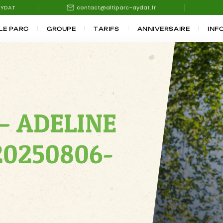
AYDAT
contact@altiparc-aydat.fr
LE PARC
GROUPE
TARIFS
ANNIVERSAIRE
INF
– ADELINE
20250806-