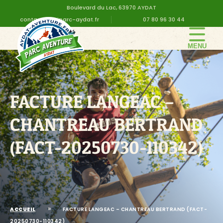
Boulevard du Lac, 63970 AYDAT
contact@altiparc-aydat.fr
07 80 96 30 44
LE PARC
GROUPE
FACTURE LANGEAC –
TARIFS
ANNIVERSAIRE
CHANTREAU BERTRAND
INFOS PRATIQUES
(FACT-20250730-110342)
CONTACT
DEVIS EN LIGNE
»
ACCUEIL
FACTURE LANGEAC – CHANTREAU BERTRAND (FACT-
20250730-110342)