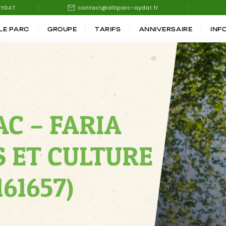
AYDAT
contact@altiparc-aydat.fr
LE PARC
GROUPE
TARIFS
ANNIVERSAIRE
INF
C – FARIA
S ET CULTURE
61657)