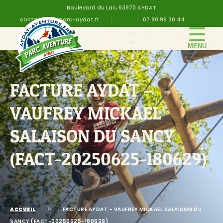
Boulevard du Lac, 63970 AYDAT
contact@altiparc-aydat.fr
07 80 96 30 44
LE PARC
GROUPE
FACTURE AYDAT –
TARIFS
VAUFREY MICKAEL
ANNIVERSAIRE
SALAISON DU SANCY
INFOS PRATIQUES
(FACT-20250625-180629)
CONTACT
DEVIS EN LIGNE
»
ACCUEIL
FACTURE AYDAT – VAUFREY MICKAEL SALAISON DU
SANCY (FACT-20250625-180629)